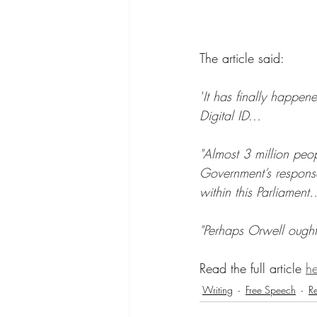
The article said:
"
It has finally happe
Digital ID...
"Almost 3 million peo
Government’s response
within this Parliament
"Perhaps Orwell ought
Read the full article 
he
Writing
Free Speech
R