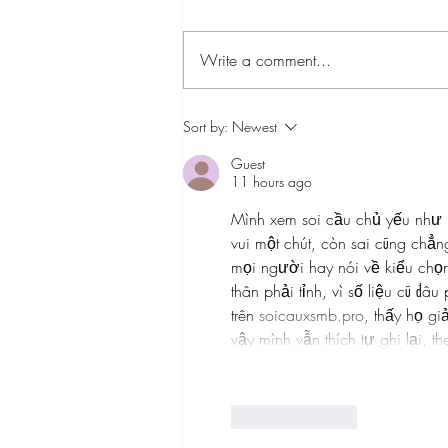
Write a comment...
The real reason Britain stopped
Sort by:
Newest
having babies | CapX
Guest
11 hours ago
Mình xem soi cầu chủ yếu như mộ
vui một chút, còn sai cũng chẳ
mọi người hay nói về kiểu chọ
thân phải tỉnh, vì số liệu cũ đâ
trên 
soicauxsmb.pro
, thấy họ gi
vậy mình vẫn thích tự ghi lại, 
Like
Reply