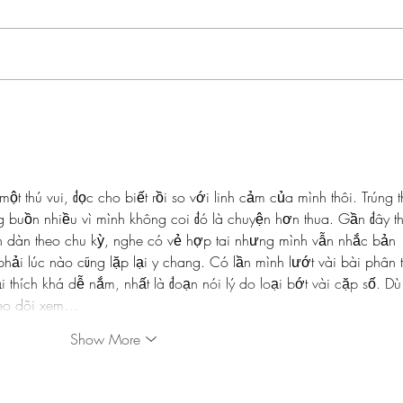
The hidden costs of Britain’s
Stamp
pension crisis | CapX
the ax
t thú vui, đọc cho biết rồi so với linh cảm của mình thôi. Trúng t
ng buồn nhiều vì mình không coi đó là chuyện hơn thua. Gần đây t
n dàn theo chu kỳ, nghe có vẻ hợp tai nhưng mình vẫn nhắc bản 
u phải lúc nào cũng lặp lại y chang. Có lần mình lướt vài bài phân t
ải thích khá dễ nắm, nhất là đoạn nói lý do loại bớt vài cặp số. Dù
theo dõi xem…
Show More