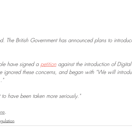
ned. The British Government has announced plans to introdu
ple have signed a 
petition
 against the introduction of Digital
 ignored these concerns, and began with “We will introduc
…"
 to have been taken more seriously."
re
.
egulation