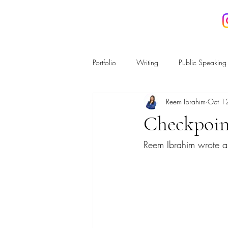
REEM IBRAHIM
Portfolio
Writing
Public Speaking
Reem Ibrahim
Oct 1
Housing and Planning
Regulatio
Checkpoint
Reem Ibrahim wrote an
Energy & the Environment
Crime