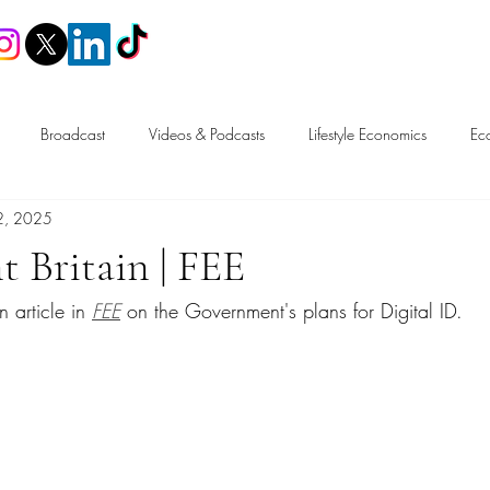
Home
Broadcast
Videos & Podcasts
Lifestyle Economics
Ec
2, 2025
n
Trade
Tax & Fiscal Policy
Labour Market & Welfare
 Britain | FEE
 article in 
FEE
 on the Government's plans for Digital ID.
Free Speech