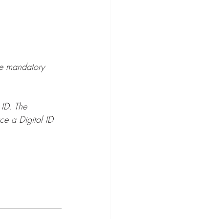
ce mandatory 
 ID. The 
e a Digital ID 